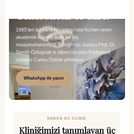
Sizin gülüşünüz —
Generations of Care.
1985’ten bu yana Nişantaşı’nda hizmet veren
akademik kökenli butik bir diş
muayenehanesiyiz. Kliniğimizi, kurucu Prof. Dr.
Semih Özbayrak’ın öğrencisi olan Endodonti
Uzmanı Cansu Öztürk yönetiyor.
WhatsApp ile yazın
NEDEN GC CLINIC
Kliniğimizi tanımlayan üç