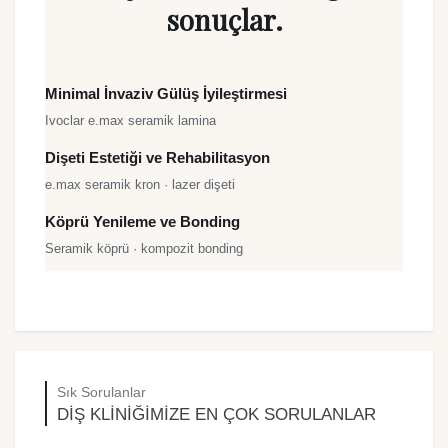
sonuçlar.
↔
RASI
ÖNCESİ
Minimal İnvaziv Gülüş İyileştirmesi
Ivoclar e.max seramik lamina
↔
RASI
ÖNCESİ
Dişeti Estetiği ve Rehabilitasyon
e.max seramik kron · lazer dişeti
↔
RASI
ÖNCESİ
Köprü Yenileme ve Bonding
Seramik köprü · kompozit bonding
Sık Sorulanlar
DIŞ KLINIĞIMIZE EN ÇOK SORULANLAR