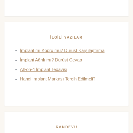
İLGILI YAZILAR
İmplant mı Köprü mü? Dürüst Karşılaştırma
İmplant Ağrılı mı? Dürüst Cevap
All-on-4 İmplant Tedavisi
Hangi İmplant Markası Tercih Edilmeli?
RANDEVU